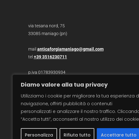
via tesana nord, 75
33085 maniago (pn)
mail
anticaforgiamaniago@gmail.com
tel
+39 3516230711
p.iva 01783930934
Diamo valore alla tua privacy
photo /
christian bazzo
Utilizziamo i cookie per migliorare la tua esperienza d
photo /
roberto zanzot
navigazione, offrirti pubblicità o contenuti
video /
max barbot
personalizzati e analizzare il nostro traffico. Cliccand
traduzioni / sara salvatore
“Accetta tutti”, acconsenti al nostro utilizzo dei cookie
Personalizza
Rifiuta tutto
Accettare tutto