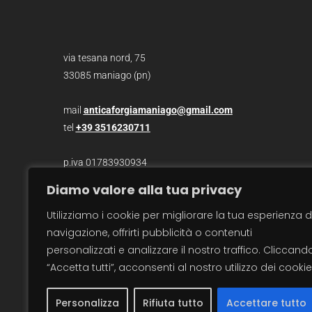
via tesana nord, 75
33085 maniago (pn)
mail
anticaforgiamaniago@gmail.com
tel
+39 3516230711
p.iva 01783930934
Diamo valore alla tua privacy
photo /
christian bazzo
Utilizziamo i cookie per migliorare la tua esperienza d
photo /
roberto zanzot
navigazione, offrirti pubblicità o contenuti
video /
max barbot
personalizzati e analizzare il nostro traffico. Cliccand
traduzioni / sara salvatore
“Accetta tutti”, acconsenti al nostro utilizzo dei cookie
Personalizza
Rifiuta tutto
Accettare tutto