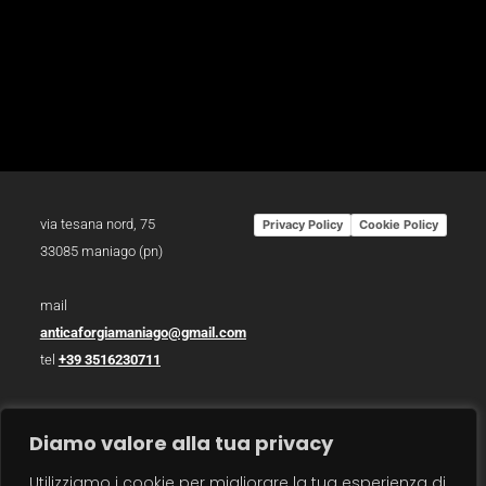
via tesana nord, 75
Privacy Policy
Cookie Policy
33085 maniago (pn)
mail
anticaforgiamaniago@gmail.com
tel
+39 3516230711
p.iva 01783930934
Diamo valore alla tua privacy
photo /
christian bazzo
Utilizziamo i cookie per migliorare la tua esperienza di