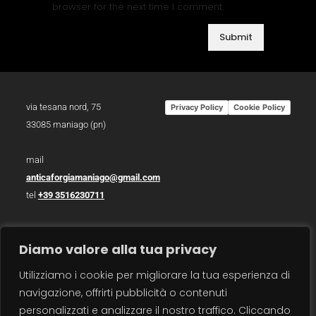
browser for the next time I comment.
via tesana nord, 75
Privacy Policy
Cookie Policy
33085 maniago (pn)
mail
anticaforgiamaniago@gmail.com
tel
+39 3516230711
p.iva 01783930934
Diamo valore alla tua privacy
photo /
christian bazzo
Utilizziamo i cookie per migliorare la tua esperienza di
photo /
roberto zanzot
navigazione, offrirti pubblicità o contenuti
video /
max barbot
personalizzati e analizzare il nostro traffico. Cliccando