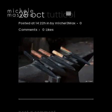
28 oct
tutticol
Posted at 14:22h
in
by
m1chel3Max
0
Comments
0
Likes