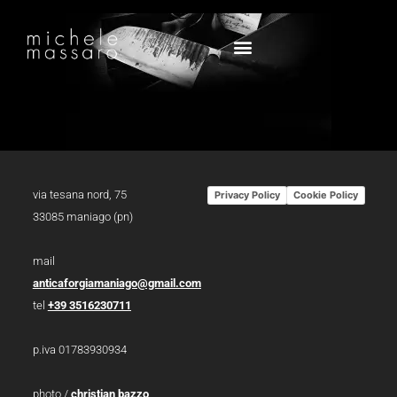
via tesana nord, 75
Privacy Policy
Cookie Policy
33085 maniago (pn)
mail
anticaforgiamaniago@gmail.com
tel
+39 3516230711
p.iva 01783930934
photo /
christian bazzo