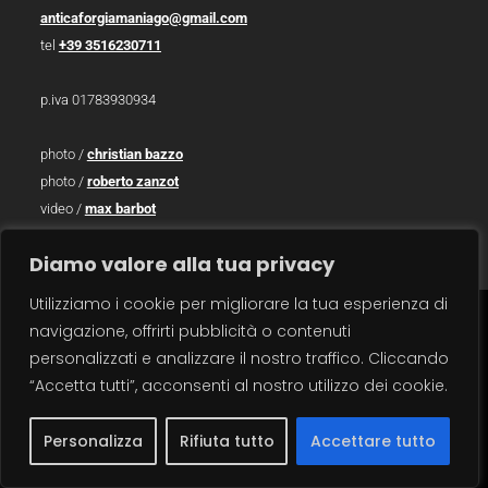
anticaforgiamaniago@gmail.com
tel
+39 3516230711
p.iva 01783930934
photo /
christian bazzo
photo /
roberto zanzot
video /
max barbot
traduzioni / sara salvatore
Diamo valore alla tua privacy
Utilizziamo i cookie per migliorare la tua esperienza di
navigazione, offrirti pubblicità o contenuti
carrello
×
personalizzati e analizzare il nostro traffico. Cliccando
“Accetta tutti”, acconsenti al nostro utilizzo dei cookie.
Personalizza
Rifiuta tutto
Accettare tutto