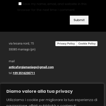
Save my name, email, and website in this
browser for the next time I comment.
via tesana nord, 75
Privacy Policy
Cookie Policy
33085 maniago (pn)
mail
anticaforgiamaniago@gmail.com
tel
+39 3516230711
p.iva 01783930934
Diamo valore alla tua privacy
photo /
christian bazzo
Utilizziamo i cookie per migliorare la tua esperienza di
photo /
roberto zanzot
navigazione, offrirti pubblicità o contenuti