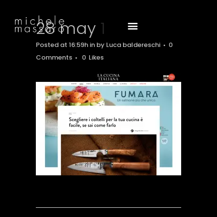
28 may
1
Posted at 16:59h
in
by
Luca baldereschi
0
Comments
0
Likes