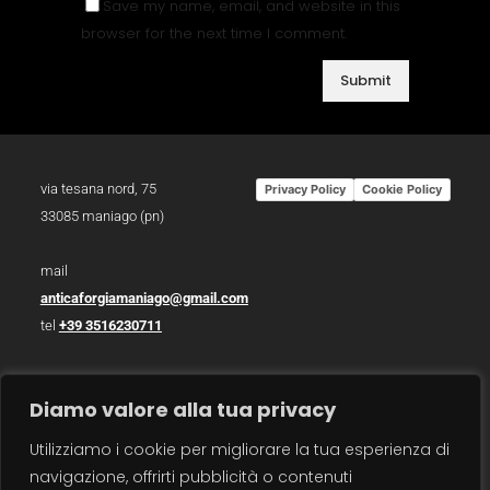
Save my name, email, and website in this
browser for the next time I comment.
via tesana nord, 75
Privacy Policy
Cookie Policy
33085 maniago (pn)
mail
anticaforgiamaniago@gmail.com
tel
+39 3516230711
p.iva 01783930934
Diamo valore alla tua privacy
photo /
christian bazzo
Utilizziamo i cookie per migliorare la tua esperienza di
photo /
roberto zanzot
navigazione, offrirti pubblicità o contenuti
video /
max barbot