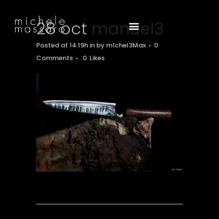
28 oct
manuel3
Posted at 14:19h
in
by
m1chel3Max
0
Comments
0
Likes