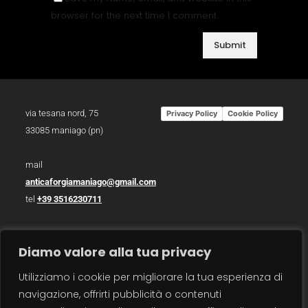
browser for the next time I comment.
via tesana nord, 75
Privacy Policy
Cookie Policy
33085 maniago (pn)
mail
anticaforgiamaniago@gmail.com
tel
+39 3516230711
p.iva 01783930934
Diamo valore alla tua privacy
photo /
christian bazzo
Utilizziamo i cookie per migliorare la tua esperienza di
photo /
roberto zanzot
navigazione, offrirti pubblicità o contenuti
video /
max barbot