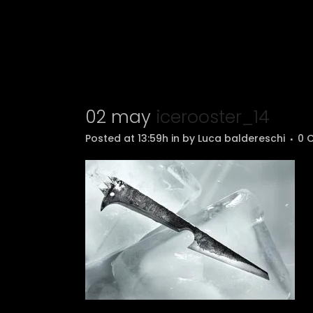
02 may
icerooster_14
Posted at 13:59h
in
by
Luca baldereschi
0 