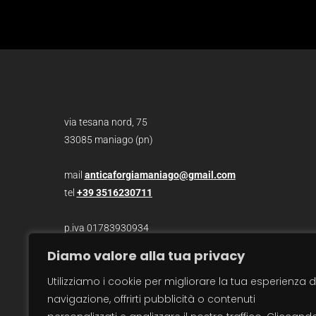
via tesana nord, 75
33085 maniago (pn)
mail
anticaforgiamaniago@gmail.com
tel
+39 3516230711
p.iva 01783930934
Diamo valore alla tua privacy
photo /
christian bazzo
Utilizziamo i cookie per migliorare la tua esperienza d
photo /
roberto zanzot
navigazione, offrirti pubblicità o contenuti
video /
max barbot
traduzioni / sara salvatore