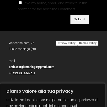
Save my name, email, and website in this
browser for the next time I comment.
via tesana nord, 75
Privacy Policy
Cookie Policy
33085 maniago (pn)
mail
anticaforgiamaniago@gmail.com
tel
+39 3516230711
p.iva 01783930934
Diamo valore alla tua privacy
photo /
christian bazzo
Utilizziamo i cookie per migliorare la tua esperienza di
photo /
roberto zanzot
navigazione, offrirti pubblicità o contenuti