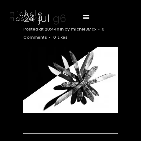
24 jul
g6
Posted at 20:44h
in
by
m1chel3Max
0
Comments
0
Likes