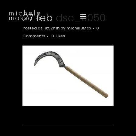
27 feb
dsc_0050
Posted at 18:52h
in
by
m1chel3Max
0
Comments
0
Likes