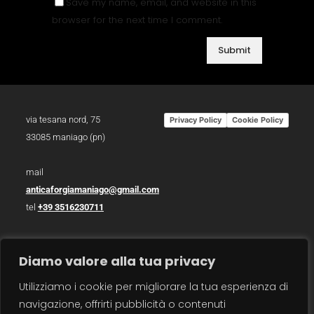
Save my name, email, and website in this
browser for the next time I comment.
via tesana nord, 75
Privacy Policy
Cookie Policy
33085 maniago (pn)
mail
anticaforgiamaniago@gmail.com
tel
+39 3516230711
p.iva 01783930934
Diamo valore alla tua privacy
photo /
christian bazzo
Utilizziamo i cookie per migliorare la tua esperienza di
photo /
roberto zanzot
navigazione, offrirti pubblicità o contenuti
video /
max barbot