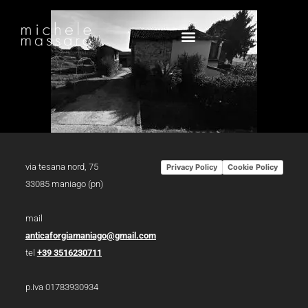
via tesana nord, 75
Privacy Policy
Cookie Policy
33085 maniago (pn)
mail
anticaforgiamaniago@gmail.com
tel
+39 3516230711
p.iva 01783930934