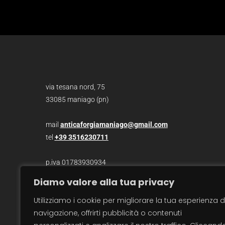
via tesana nord, 75
33085 maniago (pn)
mail
anticaforgiamaniago@gmail.com
tel
+39 3516230711
p.iva 01783930934
Diamo valore alla tua privacy
photo /
christian bazzo
Utilizziamo i cookie per migliorare la tua esperienza d
photo /
roberto zanzot
navigazione, offrirti pubblicità o contenuti
video /
max barbot
traduzioni / sara salvatore