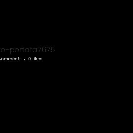
o-portata7675
Comments
0
Likes