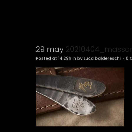
29 may
20210404_massar
Posted at 14:29h
in
by
Luca baldereschi
0 