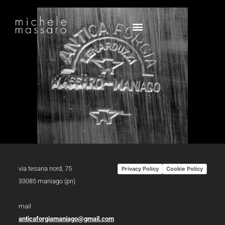
via tesana nord, 75
Privacy Policy
Cookie Policy
33085 maniago (pn)
mail
anticaforgiamaniago@gmail.com