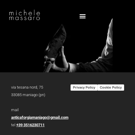
via tesana nord, 75
Privacy Policy
Cookie Policy
33085 maniago (pn)
mail
anticaforgiamaniago@gmail.com
tel
+39 3516230711