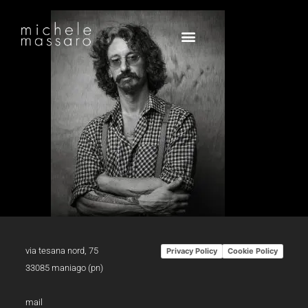
via tesana nord, 75
Privacy Policy
Cookie Policy
33085 maniago (pn)
mail