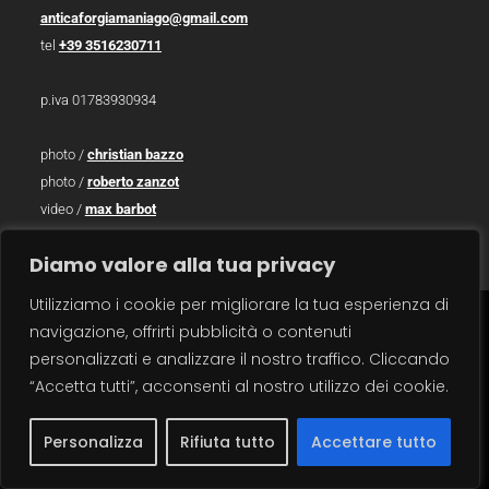
anticaforgiamaniago@gmail.com
tel
+39 3516230711
p.iva 01783930934
photo /
christian bazzo
photo /
roberto zanzot
video /
max barbot
traduzioni / sara salvatore
Diamo valore alla tua privacy
Utilizziamo i cookie per migliorare la tua esperienza di
navigazione, offrirti pubblicità o contenuti
carrello
×
personalizzati e analizzare il nostro traffico. Cliccando
“Accetta tutti”, acconsenti al nostro utilizzo dei cookie.
Personalizza
Rifiuta tutto
Accettare tutto