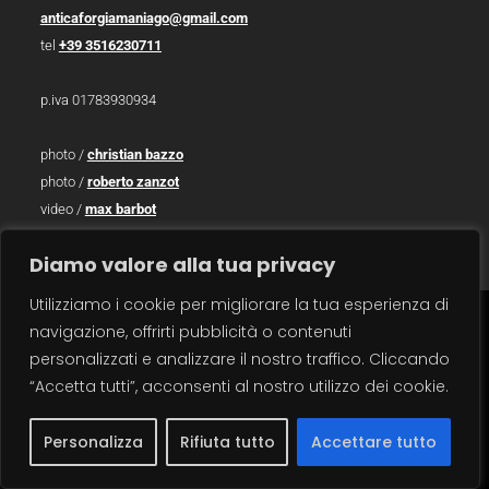
anticaforgiamaniago@gmail.com
tel
+39 3516230711
p.iva 01783930934
photo /
christian bazzo
photo /
roberto zanzot
video /
max barbot
traduzioni / sara salvatore
Diamo valore alla tua privacy
Utilizziamo i cookie per migliorare la tua esperienza di
navigazione, offrirti pubblicità o contenuti
carrello
×
personalizzati e analizzare il nostro traffico. Cliccando
“Accetta tutti”, acconsenti al nostro utilizzo dei cookie.
Personalizza
Rifiuta tutto
Accettare tutto