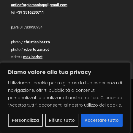
anticaforgiamaniago@gmail.com
tel
+39 3516230711
p.iva 01783930934
photo /
christian bazzo
photo /
roberto zanzot
video /
max barbot
traduzioni / sara salvatore
Diamo valore alla tua privacy
Utilizziamo i cookie per migliorare la tua esperienza di
navigazione, offrirti pubblicità o contenuti
carrello
×
personalizzati e analizzare il nostro traffico. Cliccando
“Accetta tutti”, acconsenti al nostro utilizzo dei cookie.
Personalizza
Rifiuta tutto
Accettare tutto